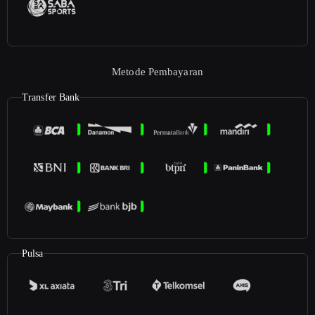
Metode Pembayaran
Transfer Bank
Pulsa