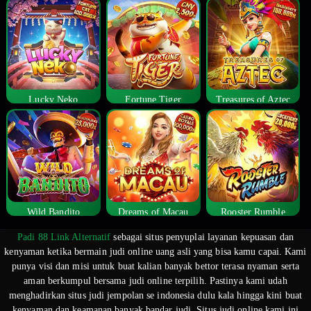
Lucky Neko
Fortune Tiger
Treasures of Aztec
Wild Bandito
Dreams of Macau
Rooster Rumble
Padi 88 Link Alternatif
sebagai situs penyuplai layanan kepuasan dan
kenyaman ketika bermain judi online uang asli yang bisa kamu capai. Kami
punya visi dan misi untuk buat kalian banyak bettor terasa nyaman serta
aman berkumpul bersama judi online terpilih. Pastinya kami udah
menghadirkan situs judi jempolan se indonesia dulu kala hingga kini buat
kenyaman dan keamanan banyak bandar judi. Situs judi online kami ini