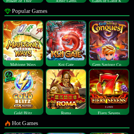
Power of Thor Megaways
Aztec Gems
Gates of Gatot Kaca
Popular Games
Mahjong Ways
Koi Gate
Gem Saviour Conquest
Gold Blitz
Roma
Fiery Sevens
Hot Games