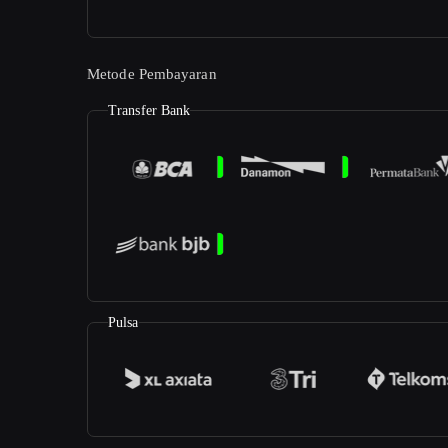
Metode Pembayaran
Transfer Bank
Pulsa