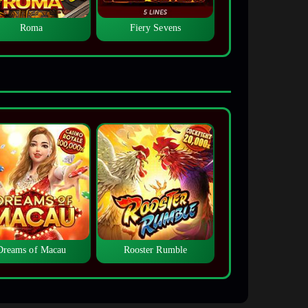
Roma
Fiery Sevens
Dreams of Macau
Rooster Rumble