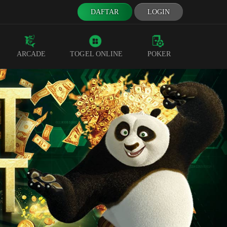
DAFTAR
LOGIN
ARCADE
TOGEL ONLINE
POKER