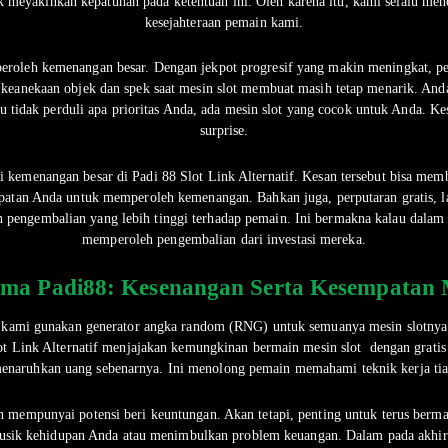
k meyakinkan kepatuhan pada ketentuan ini. Oleh karena itu, kami selalu m
kesejahteraan pemain kami.
mperoleh kemenangan besar. Dengan jekpot progresif yang makin meningkat,
keanekaan objek dan spek saat mesin slot membuat masih tetap menarik. Anda
 tidak perduli apa prioritas Anda, ada mesin slot yang cocok untuk Anda. K
surprise.
 kemenangan besar di Padi 88 Slot Link Alternatif. Kesan tersebut bisa memb
patan Anda untuk memperoleh kemenangan. Bahkan juga, perputaran gratis, la
an pengembalian yang lebih tinggi terhadap pemain. Ini bermakna kalau dala
memperoleh pengembalian dari investasi mereka.
sama Padi88: Kesenangan Serta Kesempatan
 kami gunakan generator angka random (RNG) untuk semuanya mesin slotnya. 
Slot Link Alternatif menjajakan kemungkinan bermain mesin slot dengan grat
menaruhkan uang sebenarnya. Ini menolong pemain memahami teknik kerja ti
 mempunyai potensi beri keuntungan. Akan tetapi, penting untuk terus berma
gusik kehidupan Anda atau menimbulkan problem keuangan. Dalam pada akh