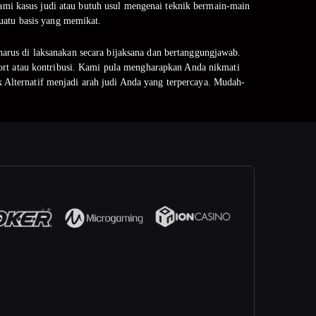
mi kasus judi atau butuh usul mengenai teknik bermain-main
uatu basis yang memikat.
harus di laksanakan secara bijaksana dan bertanggungjawab.
ort atau kontribusi. Kami pula mengharapkan Anda nikmati
 Alternatif menjadi arah judi Anda yang terpercaya. Mudah-