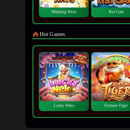
Mahjong Ways
Koi Gate
Hot Games
Lucky Neko
Fortune Tiger