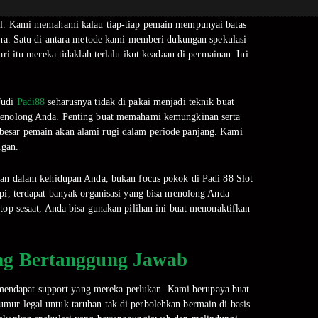
l. Kami memahami kalau tiap-tiap pemain mempunyai batas
a. Satu di antara metode kami memberi dukungan spekulasi
 itu mereka tidaklah terlalu ikut keadaan di permainan. Ini
Judi
Padi88
seharusnya tidak di pakai menjadi teknik buat
 menolong Anda. Penting buat memahami kemungkinan serta
besar pemain akan alami rugi dalam periode panjang. Kami
ngan.
ahan dalam kehidupan Anda, bukan focus pokok di Padi 88 Slot
api, terdapat banyak organisasi yang bisa menolong Anda
stop sesaat, Anda bisa gunakan pilihan ini buat menonaktifkan
ang Bertanggung Jawab
mendapat support yang mereka perlukan. Kami berupaya buat
mur legal untuk taruhan tak di perbolehkan bermain di basis