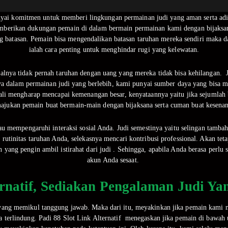
i komitmen untuk memberi lingkungan permainan judi yang aman serta adi
emberikan dukungan pemain di dalam bermain permainan kami dengan bijaksan
 batasan. Pemain bisa mengendalikan batasan taruhan mereka sendiri maka dari
ialah cara penting untuk menghindar rugi yang kelewatan.
alnya tidak pernah taruhan dengan uang yang mereka tidak bisa kehilangan. 
aya dalam permainan judi yang berlebih, kami punyai sumber daya yang bisa
li mengharap mencapai kemenangan besar, kenyataannya yaitu jika sejumlah 
jukan pemain buat bermain-main dengan bijaksana serta cuman buat kesena
au mempengaruhi interaksi sosial Anda. Judi semestinya yaitu selingan tamb
 rutinitas taruhan Anda, selekasnya mencari kontribusi professional. Akan tet
yang pengin ambil istirahat dari judi . Sehingga, apabila Anda berasa perlu 
akun Anda sesaat.
ternatif, Sediakan Pengalaman Judi Y
 yang memikul tanggung jawab. Maka dari itu, meyakinkan jika pemain kami 
terlindung. Padi 88 Slot Link Alternatif menegaskan jika pemain di bawah u