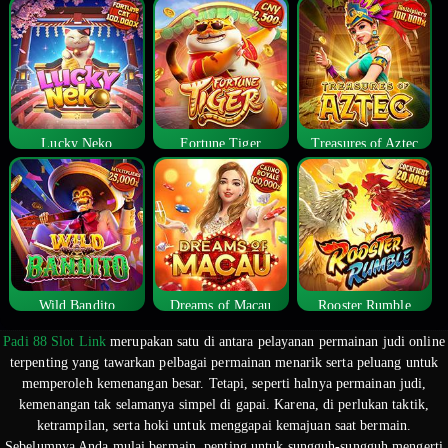
Lucky Neko
Fortune Tiger
Treasures of Aztec
Wild Bandito
Dreams of Macau
Rooster Rumble
Padi 88 Slot Link
merupakan satu di antara pelayanan permainan judi online
terpenting yang tawarkan pelbagai permainan menarik serta peluang untuk
memperoleh kemenangan besar. Tetapi, seperti halnya permainan judi,
kemenangan tak selamanya simpel di gapai. Karena, di perlukan taktik,
ketrampilan, serta hoki untuk menggapai kemajuan saat bermain.
Sebelumnya Anda mulai bermain, penting untuk sungguh-sungguh mengerti