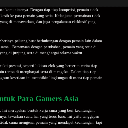
a komunitasnya. Dengan tiap-tiap kompetisi, pemain tidak
asih ke para pemain yang setia. Kelanjutan permainan tidak
i yang di menawarkan, dan juga pengalaman eksklusif yang
emberinya peluang buat berhubungan dengan pemain lain dalam
ma-sama. Bersamaan dengan perubahan, pemain yang setia di
yang di junjung serta di menghargai selama waktu.
i prestasi, seperti lukisan elok yang bercerita cerita tiap
in terasa di menghargai serta di mengaku. Dalam tiap-tiap
ogram kesetiaan ini membikin lingkungan di mana tiap pemain
Untuk Para Gamers Asia
. Ini merupakan bentuk kerja sama yang beri keuntungan,
ya, tawarkan suatu hal yang terus baru. Ini yaitu tanggapan
i tidak cuma mengenai pemain yang mendapat keuntungan, tapi