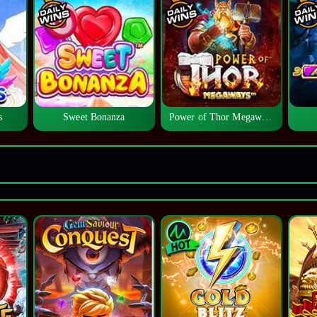
s
Sweet Bonanza
Power of Thor Megaways