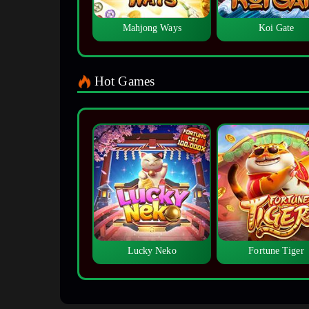
Mahjong Ways
Koi Gate
Hot Games
Lucky Neko
Fortune Tiger