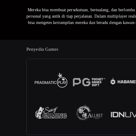
Mereka bisa membuat persekutuan, bertualang, dan berlomba d
personal yang antik di tiap perjalanan. Dalam multiplayer real
bisa mengetes ketrampilan mereka dan beradu dengan kawan-k
Penyedia Games