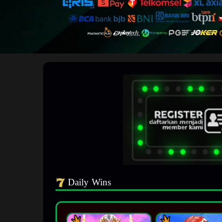
Daily Wins