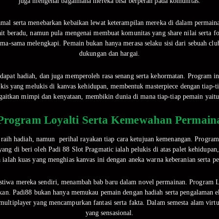
juga mengenai bagaimana mereka bisa berperan pada komunitas.
amal serta menebarkan kebaikan lewat keterampilan mereka di dalam permainan
ait beradu, namun pula mengenai membuat komunitas yang share nilai serta 
ama-sama melengkapi. Pemain bukan hanya merasa selaku sisi dari sebuah clu
dukungan dan hargai.
dapat hadiah, dan juga memperoleh rasa senang serta kehormatan. Program ini 
pelukis yang melukis di kanvas kehidupan, membentuk masterpiece dengan tiap
aitkan mimpi dan kenyataan, membikin dunia di mana tiap-tiap pemain yaitu 
Program Loyalti Serta Kemewahan Permain
raih hadiah, namun perihal rayakan tiap cara ketujuan kemenangan. Program in
ang di beri oleh Padi 88 Slot Pragmatic ialah pelukis di atas palet kehidupa
a ialah kuas yang menghias kanvas ini dengan aneka warna keberanian serta p
istiwa mereka sendiri, menambah bab baru dalam novel permainan. Program L
ikan. Padi88 bukan hanya memukau pemain dengan hadiah serta pengalaman eks
ultiplayer yang mencampurkan fantasi serta fakta. Dalam semesta alam virtu
yang sensasional.