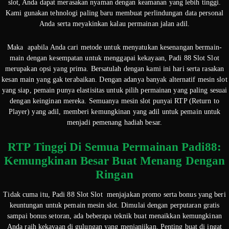
slot, Anda dapat merasakan nyaman dengan keamanan yang lebih tinggi.
Kami gunakan tehnologi paling baru membuat perlindungan data personal
Anda serta meyakinkan kalau permainan jalan adil.
Maka apabila Anda cari metode untuk menyatukan kesenangan bermain-
main dengan kesempatan untuk menggapai kekayaan, Padi 88 Slot Slot
merupakan opsi yang prima. Bersatulah dengan kami ini hari serta rasakan
kesan main yang gak terabaikan. Dengan adanya banyak alternatif mesin slot
yang siap, pemain punya elastisitas untuk pilih permainan yang paling sesuai
dengan keinginan mereka. Semuanya mesin slot punyai RTP (Return to
Player) yang adil, memberi kemungkinan yang adil untuk pemain untuk
menjadi pemenang hadiah besar.
RTP Tinggi Di Semua Permainan Padi88:
Kemungkinan Besar Buat Menang Dengan
Ringan
Tidak cuma itu, Padi 88 Slot Slot menjajakan promo serta bonus yang beri
keuntungan untuk pemain mesin slot. Dimulai dengan perputaran gratis
sampai bonus setoran, ada beberapa teknik buat menaikkan kemungkinan
Anda raih kekayaan di gulungan yang menjanjikan. Penting buat di ingat