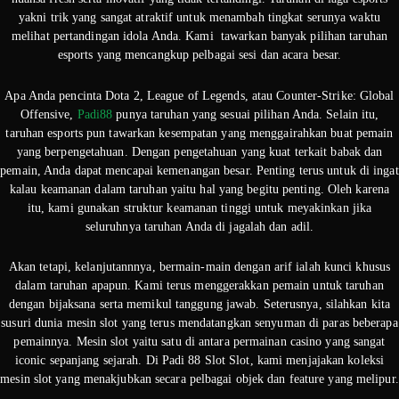
yakni trik yang sangat atraktif untuk menambah tingkat serunya waktu
melihat pertandingan idola Anda. Kami tawarkan banyak pilihan taruhan
esports yang mencangkup pelbagai sesi dan acara besar.
Apa Anda pencinta Dota 2, League of Legends, atau Counter-Strike: Global
Offensive,
Padi88
punya taruhan yang sesuai pilihan Anda. Selain itu,
taruhan esports pun tawarkan kesempatan yang menggairahkan buat pemain
yang berpengetahuan. Dengan pengetahuan yang kuat terkait babak dan
pemain, Anda dapat mencapai kemenangan besar. Penting terus untuk di ingat
kalau keamanan dalam taruhan yaitu hal yang begitu penting. Oleh karena
itu, kami gunakan struktur keamanan tinggi untuk meyakinkan jika
seluruhnya taruhan Anda di jagalah dan adil.
Akan tetapi, kelanjutannnya, bermain-main dengan arif ialah kunci khusus
dalam taruhan apapun. Kami terus menggerakkan pemain untuk taruhan
dengan bijaksana serta memikul tanggung jawab. Seterusnya, silahkan kita
susuri dunia mesin slot yang terus mendatangkan senyuman di paras beberapa
pemainnya. Mesin slot yaitu satu di antara permainan casino yang sangat
iconic sepanjang sejarah. Di Padi 88 Slot Slot, kami menjajakan koleksi
mesin slot yang menakjubkan secara pelbagai objek dan feature yang melipur.