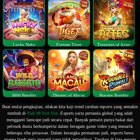
Lucky Neko
Fortune Tiger
Treasures of Aztec
Wild Bandito
Dreams of Macau
Rooster Rumble
Buat mulai pengkajian, silakan kita kaji trend taruhan esports yang semakin
tumbuh di
Padi 88 Slot Slot
. Esports yaitu pertanda global yang udah
mengganti lanscape judi secara cepat. Banyak pemain punya bakat dari
pelosok dunia berkompetisi dalam beragam game video yang menarik
beberapa ribu pirsawan. Dalam kerangka permainan judi, esports bawa
nuansa fresh serta inovatif yang tidak tertandingi. Taruhan di laga esports