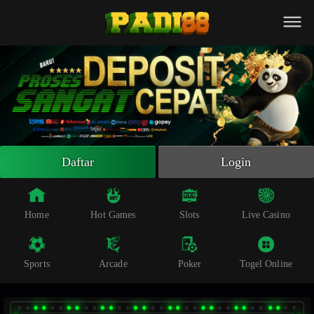
Beranda
Slot Online
Live Casino
Sportsbook
Arcade
Togel Online
Daftar
Login
Poker
Whatsapp
Home
Hot Games
Slots
Live Casino
Telegram
Sports
Arcade
Poker
Togel Online
Livechat