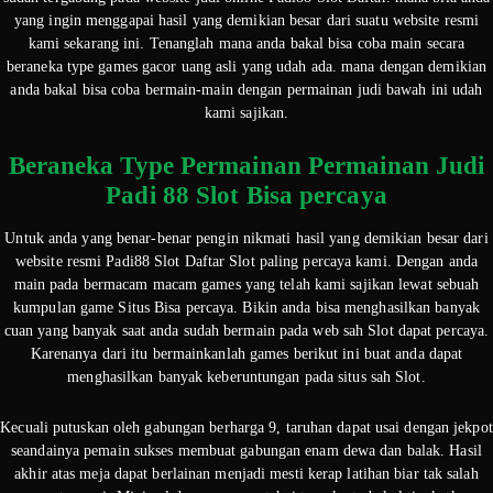
yang ingin menggapai hasil yang demikian besar dari suatu website resmi
kami sekarang ini. Tenanglah mana anda bakal bisa coba main secara
beraneka type games gacor uang asli yang udah ada. mana dengan demikian
anda bakal bisa coba bermain-main dengan permainan judi bawah ini udah
kami sajikan.
Beraneka Type Permainan Permainan Judi
Padi 88 Slot Bisa percaya
Untuk anda yang benar-benar pengin nikmati hasil yang demikian besar dari
website resmi Padi88 Slot Daftar Slot paling percaya kami. Dengan anda
main pada bermacam macam games yang telah kami sajikan lewat sebuah
kumpulan game Situs Bisa percaya. Bikin anda bisa menghasilkan banyak
cuan yang banyak saat anda sudah bermain pada web sah Slot dapat percaya.
Karenanya dari itu bermainkanlah games berikut ini buat anda dapat
menghasilkan banyak keberuntungan pada situs sah Slot.
Kecuali putuskan oleh gabungan berharga 9, taruhan dapat usai dengan jekpot
seandainya pemain sukses membuat gabungan enam dewa dan balak. Hasil
akhir atas meja dapat berlainan menjadi mesti kerap latihan biar tak salah