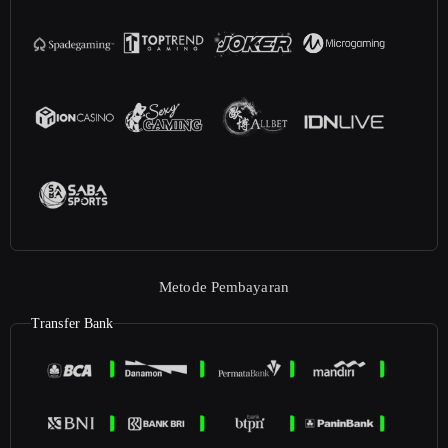
Metode Pembayaran
Transfer Bank