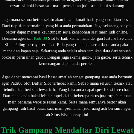
bervariasi hoki besar saat main permainan judi sama kami sekarang.
Juga mana semua bettor selalu akan bisa nikmati hasil yang demikian besar.
Dari tiap-tiap permainan yang bisa anda permainkan. Juga sekarang banyak
bettor dapat merasai keuntungan serta kehebohan saat main judi online.
Bersama agen sah
Padi 88
Slot terbaik kami. mana dengan feature live chat
Situs Paling percaya terhebat. Pula yang telah ada serta dapat anda pakai
mana dan kapan saja. Sekarang anda selalu akan temukan data dari sebuah
bocoran permainan gacor. Dengan juga skema gacor, jam gacor, serta tehnik
kemenangan dapat anda peroleh.
Agar dapat mencapai hasil besar amatlah sangat gampang saat anda bermain
agen Padi88 Slot Daftar Slot terhebat kami. Sebab mana seluruh teknik atau
tehnik akan berikan lewat info. Yang bisa anda capai spesifikasi live chat.
Dan mana anda bakal lebih simpel cicipi beberapa ratus juta rupiah cuman
main bersama website resmi kami. Serta mana semuanya bettor akan
gampang raih hasil besar. saat main permainan judi uang asli bersama agen
sah Situs Bisa percaya ini.
Trik Gampang Mendaftar Diri Lewat