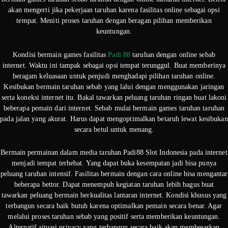
akan mengerti jika pekerjaan taruhan karena fasilitas online sebagai opsi
tempat. Meniti proses taruhan dengan beragan pilihan memberikan
keuntungan.
Kondisi bermain games fasilitas
Padi 88
taruhan dengan online sebab
internet. Waktu ini tampak sebagai opsi tempat terunggul. Buat memberinya
beragam keluasaan untuk penjudi menghadapi pilihan taruhan online.
Kesibukan bermain taruhan sebab yang lalui dengan menggunakan jaringan
serta koneksi internet itu. Bakal tawarkan peluang taruhan ringan buat lakoni
beberapa pemain dari internet. Sebab mulai bermain games taruhan taruhan
pada jalan yang akurat. Harus dapat mengoptimalkan betaruh lewat kesibukan
secara betul untuk menang.
Bermain permainan dalam media taruhan Padi88 Slot Indonesia pada internet
menjadi tempat terhebat. Yang dapat buka kesempatan jadi bisa punya
peluang taruhan intensif. Fasilitas bermain dengan cara online bisa mengantar
beberapa bettor. Dapat menempuh kegiatan taruhan lebih bagus buat
tawarkan peluang bermain berkualitas lantaran internet. Kondisi khusus yang
terbangun secara baik butuh karena optimalkan pemain secara benar. Agar
melalui proses taruhan sebab yang positif serta memberikan keuntungan.
Alternatif situasi privacy yang terbangun secara baik akan membesarkan