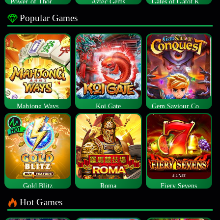
Power of Thor Megaways
Aztec Gems
Gates of Gatot Kaca
Popular Games
Mahjong Ways
Koi Gate
Gem Saviour Conquest
Gold Blitz
Roma
Fiery Sevens
Hot Games