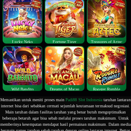
Lucky Neko
Fortune Tiger
Treasures of Aztec
Wild Bandito
Dreams of Macau
Rooster Rumble
Memastikan untuk meniti proses main
Padi88 Slot Indonesia
taruhan lantaran
internet bisa dari sebabkan cermati sejumlah keutamaan termaksud negosiasi.
Main taruhan dalam fasilitas taruhan yang benar butuh mengoptimalkan
beberapa betaruh agar bisa sebab melalui proses taruhan maksimum. Untuk
memberinya kesempatan mendapat hasil permainan maksimum. Dalam media
bermain games taruhan sebab taruhan dengan online lantaran internet. Bettor