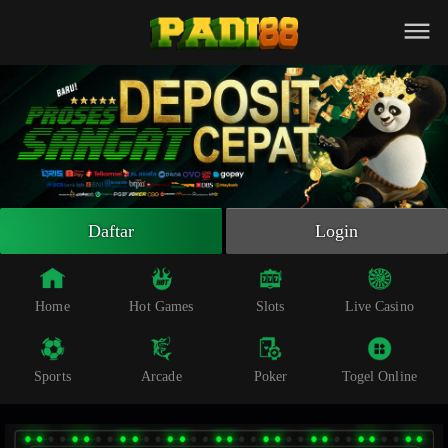
Beranda
Slot Online
Live Casino
Sportsbook
Arcade
Togel Online
Daftar
Login
Poker
Whatsapp
Home
Hot Games
Slots
Live Casino
Telegram
Sports
Arcade
Poker
Togel Online
Livechat