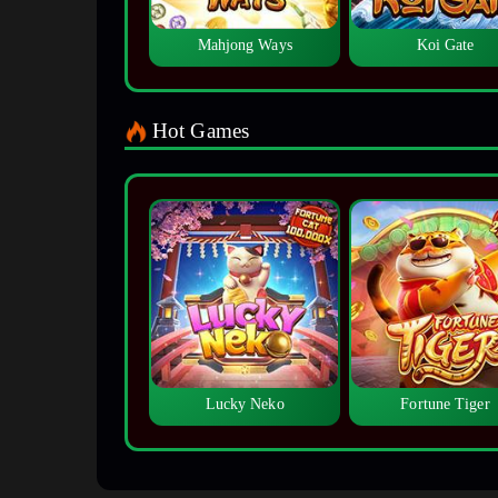
Mahjong Ways
Koi Gate
Hot Games
Lucky Neko
Fortune Tiger