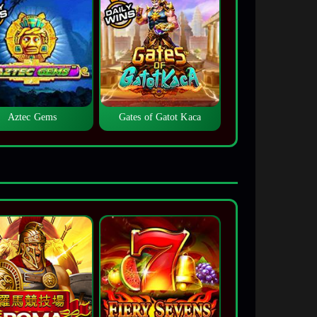
Aztec Gems
Gates of Gatot Kaca