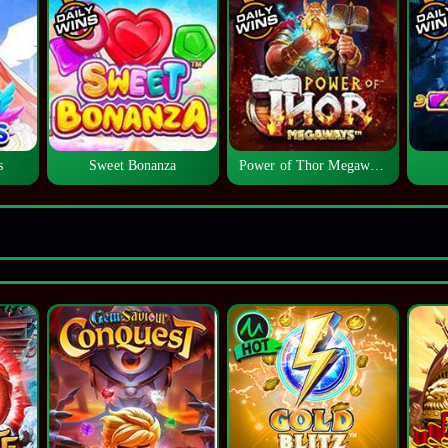
s
Sweet Bonanza
Power of Thor Megaways