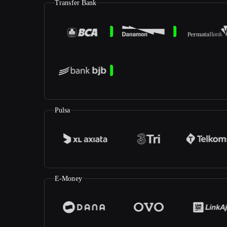
Transfer Bank
Pulsa
E-Money