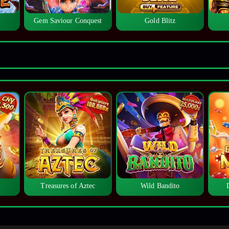
Gem Saviour Conquest
Gold Blitz
Treasures of Aztec
Wild Bandito