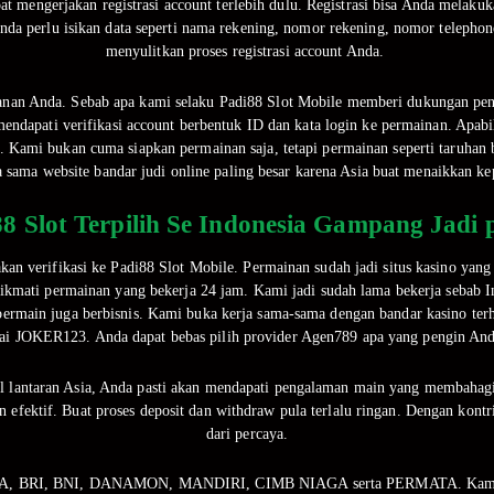
t mengerjakan registrasi account terlebih dulu. Registrasi bisa Anda melaku
Anda perlu isikan data seperti nama rekening, nomor rekening, nomor telephon
menyulitkan proses registrasi account Anda.
manan Anda. Sebab apa kami selaku Padi88 Slot Mobile memberi dukungan pen
 mendapati verifikasi account berbentuk ID dan kata login ke permainan. Apa
 Kami bukan cuma siapkan permainan saja, tetapi permainan seperti taruhan b
sama website bandar judi online paling besar karena Asia buat menaikkan kep
88 Slot Terpilih Se Indonesia Gampang Jadi
n verifikasi ke Padi88 Slot Mobile. Permainan sudah jadi situs kasino yan
ikmati permainan yang bekerja 24 jam. Kami jadi sudah lama bekerja sebab I
 bermain juga berbisnis. Kami buka kerja sama-sama dengan bandar kasino 
 JOKER123. Anda dapat bebas pilih provider Agen789 apa yang pengin An
l lantaran Asia, Anda pasti akan mendapati pengalaman main yang membahagi
ktif. Buat proses deposit dan withdraw pula terlalu ringan. Dengan kontrib
dari percaya.
i BCA, BRI, BNI, DANAMON, MANDIRI, CIMB NIAGA serta PERMATA. Kami men