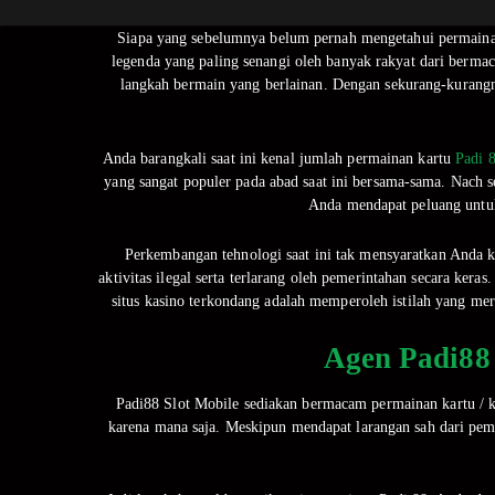
Siapa yang sebelumnya belum pernah mengetahui permain
legenda yang paling senangi oleh banyak rakyat dari berma
langkah bermain yang berlainan. Dengan sekurang-kurangny
Anda barangkali saat ini kenal jumlah permainan kartu
Padi 
yang sangat populer pada abad saat ini bersama-sama. Nach 
Anda mendapat peluang untuk
Perkembangan tehnologi saat ini tak mensyaratkan Anda 
aktivitas ilegal serta terlarang oleh pemerintahan secara kera
situs kasino terkondang adalah memperoleh istilah yang me
Agen Padi88 
Padi88 Slot Mobile sediakan bermacam permainan kartu / k
karena mana saja. Meskipun mendapat larangan sah dari peme