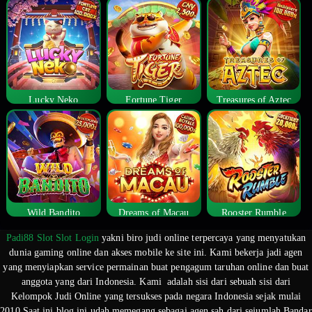
Lucky Neko
Fortune Tiger
Treasures of Aztec
Wild Bandito
Dreams of Macau
Rooster Rumble
Padi88 Slot Slot Login
yakni biro judi online terpercaya yang menyatukan
dunia gaming online dan akses mobile ke site ini. Kami bekerja jadi agen
yang menyiapkan service permainan buat pengagum taruhan online dan buat
anggota yang dari Indonesia. Kami adalah sisi dari sebuah sisi dari
Kelompok Judi Online yang tersukses pada negara Indonesia sejak mulai
2010.Saat ini blog ini udah memegang sebagai agen sah dari sejumlah Bandar