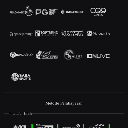
Metode Pembayaran
Transfer Bank