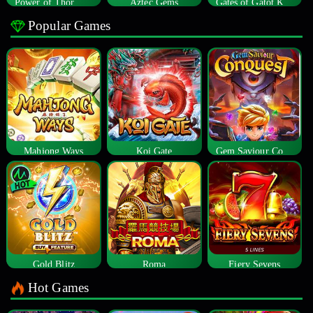
Power of Thor Megaways
Aztec Gems
Gates of Gatot Kaca
Popular Games
Mahjong Ways
Koi Gate
Gem Saviour Conquest
Gold Blitz
Roma
Fiery Sevens
Hot Games