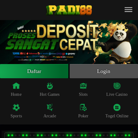
Beranda
Slot Online
Live Casino
Sportsbook
Arcade
Togel Online
Daftar
Login
Poker
Whatsapp
Home
Hot Games
Slots
Live Casino
Telegram
Sports
Arcade
Poker
Togel Online
Livechat