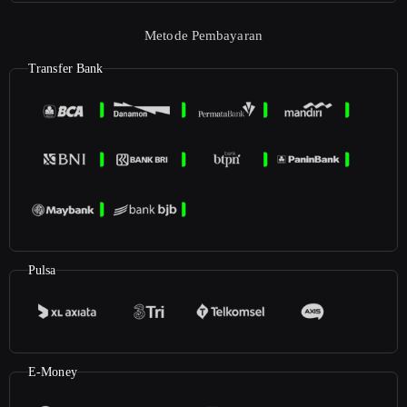
Metode Pembayaran
Transfer Bank
Pulsa
E-Money